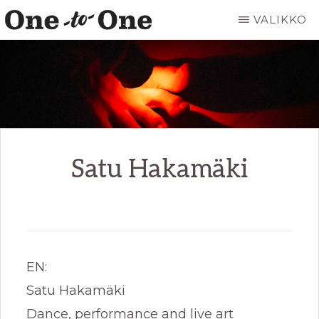
Hyppää
VALIKKO
pääsisältöön
ONE
It’s
TO
ONE
not
ART
for
everyone.
It’s
Satu Hakamäki
just
for
you.
EN:
Satu Hakamäki
Dance, performance and live art