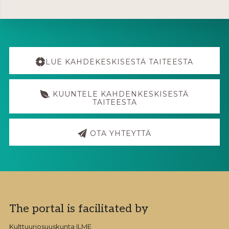
Explore
more
LUE KAHDEKESKISESTÄ TAITEESTA
KUUNTELE KAHDENKESKISESTÄ
TAITEESTA
OTA YHTEYTTÄ
Footer
The portal is facilitated by
Kulttuuriosuuskunta ILME