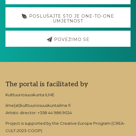
POSLUŠAJTE ŠTO JE ONE-TO-ONE
UMJETNOST
POVEŽIMO SE
Footer
The portal is facilitated by
Kulttuuriosuuskunta ILME
ilme(at)kulttuuriosuuskuntailme.fi
Artistic director: +358 44 986 9024
Project is supported by the Creative Europe Program (CREA-
CULT-2023-COOP)