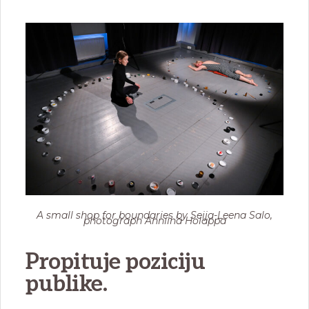
A small shop for boundaries by Seija-Leena Salo,
photograph Anniina Holappa
Propituje poziciju
publike.