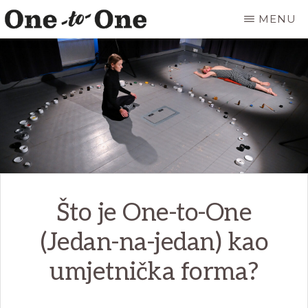
Skip
MENU
to
ONE
It’s
main
TO
ONE
not
content
ART
for
everyone.
It’s
just
for
Što je One-to-One
you.
(Jedan-na-jedan) kao
umjetnička forma?